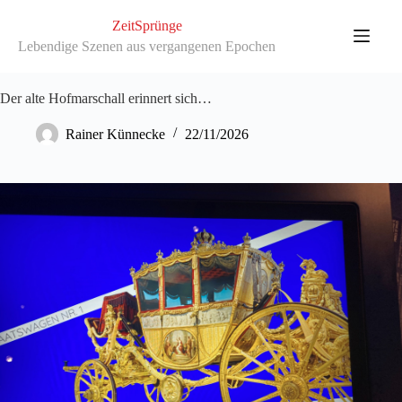
Zum
Inhalt
ZeitSprünge
springen
Lebendige Szenen aus vergangenen Epochen
Der alte Hofmarschall erinnert sich…
Rainer Künnecke
22/11/2026