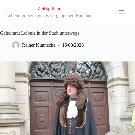
Zum
Inhalt
ZeitSprünge
springen
Lebendige Szenen aus vergangenen Epochen
Geheimrat Leibniz in der Stadt unterwegs
Rainer Künnecke
16/08/2026