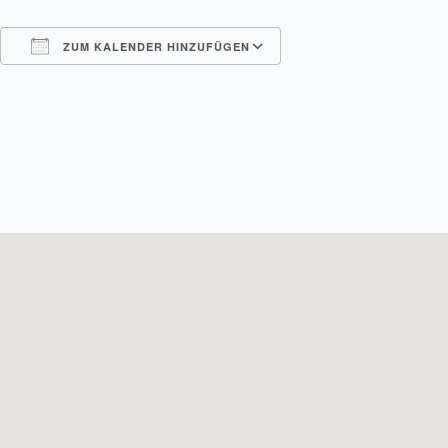
ZUM KALENDER HINZUFÜGEN
ICS herunterladen
Google Kalender