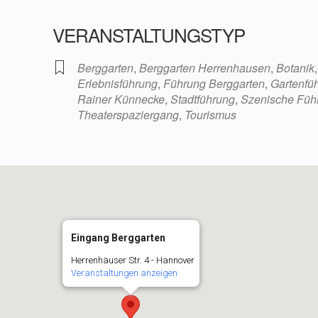
VERANSTALTUNGSTYP
iCalendar
Office 36
Berggarten
,
Berggarten Herrenhausen
,
Botanik
Erlebnisführung
,
Führung Berggarten
,
Gartenfü
Rainer Künnecke
,
Stadtführung
,
Szenische Füh
Theaterspaziergang
,
Tourismus
Eingang Berggarten
Herrenhäuser Str. 4 - Hannover
Veranstaltungen anzeigen