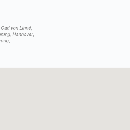
5
Outlook Live
,
Carl von Linné
,
hrung
,
Hannover
,
rung
,