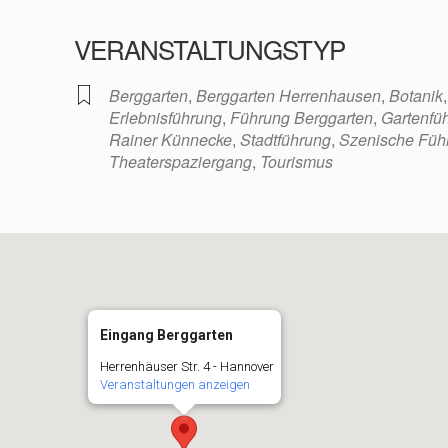
VERANSTALTUNGSTYP
iCalendar
Office 36
Berggarten
,
Berggarten Herrenhausen
,
Botanik
Erlebnisführung
,
Führung Berggarten
,
Gartenfü
Rainer Künnecke
,
Stadtführung
,
Szenische Füh
Theaterspaziergang
,
Tourismus
Eingang Berggarten
Herrenhäuser Str. 4 - Hannover
Veranstaltungen anzeigen