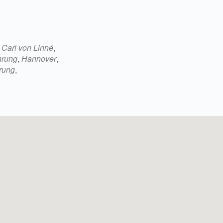
5
Outlook Live
,
Carl von Linné
,
hrung
,
Hannover
,
rung
,