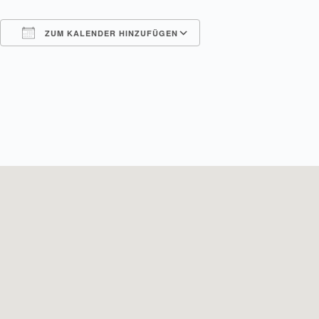
ZUM KALENDER HINZUFÜGEN
ICS herunterladen
Google Kalender