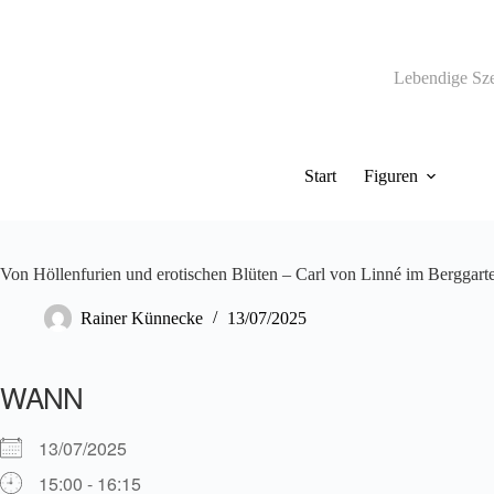
Zum
Inhalt
springen
Lebendige Sz
Start
Figuren
Von Höllenfurien und erotischen Blüten – Carl von Linné im Berggarte
Rainer Künnecke
13/07/2025
WANN
13/07/2025
15:00 - 16:15